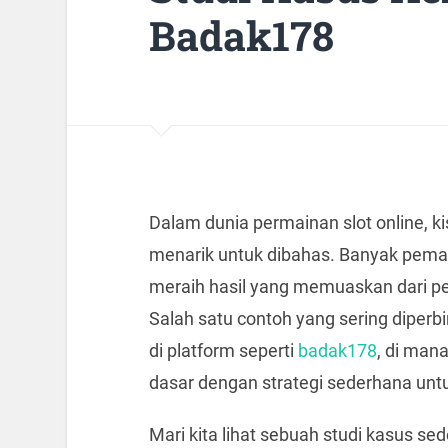
Badak178
Dalam dunia permainan slot online, k
menarik untuk dibahas. Banyak pema
meraih hasil yang memuaskan dari pe
Salah satu contoh yang sering diper
di platform seperti
badak178
, di ma
dasar dengan strategi sederhana un
Mari kita lihat sebuah studi kasus s