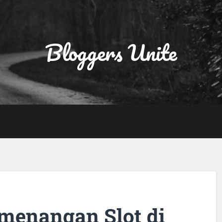
Bloggers Unite
menangan Slot di