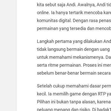
kita sebut saja Andi. Awalnya, Andi 
online. Ia hanya tertarik mencoba kar
komunitas digital. Dengan rasa penas
permainan yang tersedia dan mencob
Langkah pertama yang dilakukan An
tidak langsung bermain dengan uang
untuk memahami mekanismenya. Dari si
serta ritme permainan. Proses ini me
sebelum benar-benar bermain secara
Setelah cukup memahami dasar perma
kecil. Ia memilih game dengan RTP yang
Pilihan ini bukan tanpa alasan, kare
peluang menang dan risiko. Di bada