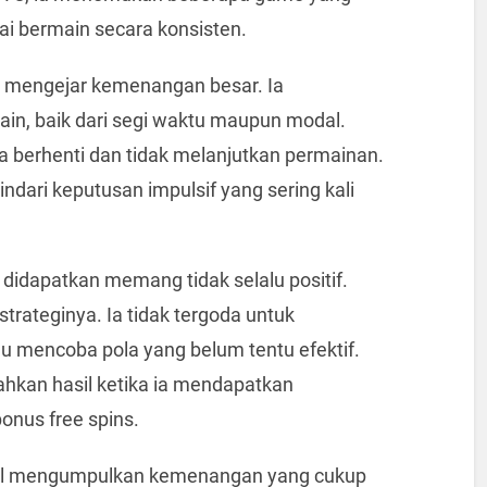
ai bermain secara konsisten.
ru mengejar kemenangan besar. Ia
in, baik dari segi waktu maupun modal.
 ia berhenti dan tidak melanjutkan permainan.
ari keputusan impulsif yang sering kali
 didapatkan memang tidak selalu positif.
trateginya. Ia tidak tergoda untuk
u mencoba pola yang belum tentu efektif.
hkan hasil ketika ia mendapatkan
nus free spins.
hasil mengumpulkan kemenangan yang cukup