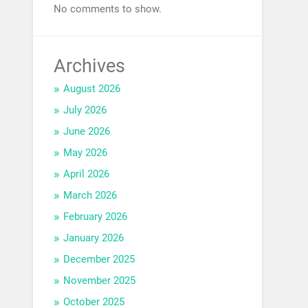
No comments to show.
Archives
August 2026
July 2026
June 2026
May 2026
April 2026
March 2026
February 2026
January 2026
December 2025
November 2025
October 2025