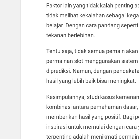
Faktor lain yang tidak kalah penting 
tidak melihat kekalahan sebagai kega
belajar. Dengan cara pandang seperti 
tekanan berlebihan.
Tentu saja, tidak semua pemain akan
permainan slot menggunakan sistem 
diprediksi. Namun, dengan pendekat
hasil yang lebih baik bisa meningkat.
Kesimpulannya, studi kasus kemena
kombinasi antara pemahaman dasar, st
memberikan hasil yang positif. Bagi p
inspirasi untuk memulai dengan cara y
terpenting adalah menikmati permai