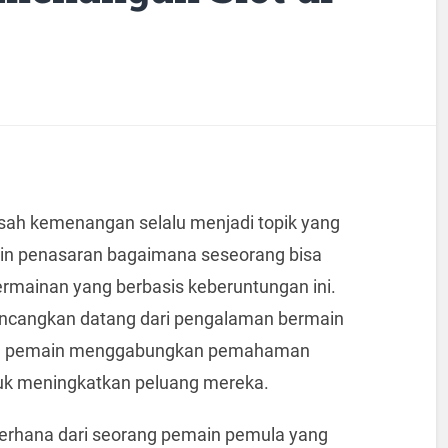
isah kemenangan selalu menjadi topik yang
in penasaran bagaimana seseorang bisa
rmainan yang berbasis keberuntungan ini.
bincangkan datang dari pengalaman bermain
na pemain menggabungkan pemahaman
tuk meningkatkan peluang mereka.
ederhana dari seorang pemain pemula yang