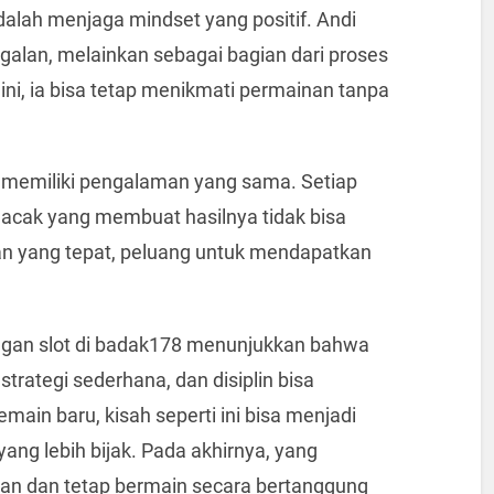
adalah menjaga mindset yang positif. Andi
galan, melainkan sebagai bagian dari proses
ini, ia bisa tetap menikmati permainan tanpa
 memiliki pengalaman yang sama. Setiap
acak yang membuat hasilnya tidak bisa
an yang tepat, peluang untuk mendapatkan
ngan slot di badak178 menunjukkan bahwa
rategi sederhana, dan disiplin bisa
emain baru, kisah seperti ini bisa menjadi
ang lebih bijak. Pada akhirnya, yang
nan dan tetap bermain secara bertanggung