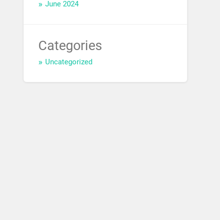
June 2024
Categories
Uncategorized