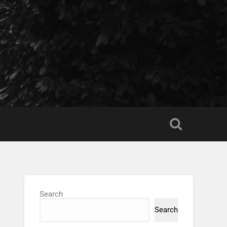
Search
Search