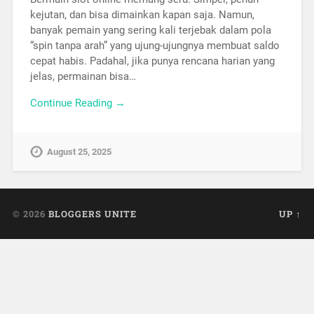
kejutan, dan bisa dimainkan kapan saja. Namun,
banyak pemain yang sering kali terjebak dalam pola
“spin tanpa arah” yang ujung-ujungnya membuat saldo
cepat habis. Padahal, jika punya rencana harian yang
jelas, permainan bisa…
Continue Reading →
August 25, 2025
© 2026
BLOGGERS UNITE
UP ↑