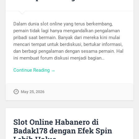
Dalam dunia slot online yang terus berkembang,
pemain tidak lagi hanya mengandalkan pengalaman
pribadi saat bermain. Banyak dari mereka kini mulai
mencari tempat untuk berdiskusi, bertukar informasi,
dan berbagi pengalaman dengan sesama pemain. Hal
ini membuat forum diskusi menjadi bagian…
Continue Reading →
May 25, 2026
Slot Online Habanero di
Badak178 dengan Efek Spin