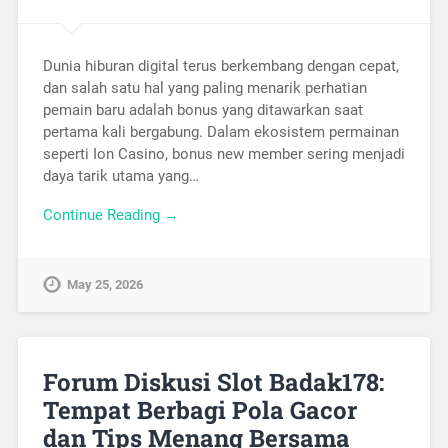
Dunia hiburan digital terus berkembang dengan cepat,
dan salah satu hal yang paling menarik perhatian
pemain baru adalah bonus yang ditawarkan saat
pertama kali bergabung. Dalam ekosistem permainan
seperti Ion Casino, bonus new member sering menjadi
daya tarik utama yang…
Continue Reading →
May 25, 2026
Forum Diskusi Slot Badak178:
Tempat Berbagi Pola Gacor
dan Tips Menang Bersama