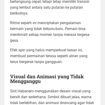
berlangsung cepat, tetapi tetap memiliki transisi
yang lembut antara satu putaran ke putaran
berikutnya.
Ritme seperti ini menciptakan pengalaman
bermain yang tidak terburu-buru. Pemain bisa
menikmati setiap momen tanpa merasa tergesa-
gesa.
Efek spin yang halus memperkuat kesan ini,
membuat permainan terasa seperti aliran yang
terus bergerak tanpa gangguan.
Visual dan Animasi yang Tidak
Mengganggu
Slot Habanero menggunakan desain visual yang
bersih dan sederhana. Simbol dibuat jelas, warna
tidak berlebihan, dan animasi dirancang agar tidak