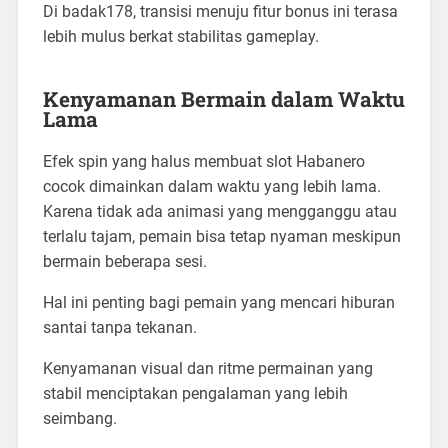
Di badak178, transisi menuju fitur bonus ini terasa
lebih mulus berkat stabilitas gameplay.
Kenyamanan Bermain dalam Waktu
Lama
Efek spin yang halus membuat slot Habanero
cocok dimainkan dalam waktu yang lebih lama.
Karena tidak ada animasi yang mengganggu atau
terlalu tajam, pemain bisa tetap nyaman meskipun
bermain beberapa sesi.
Hal ini penting bagi pemain yang mencari hiburan
santai tanpa tekanan.
Kenyamanan visual dan ritme permainan yang
stabil menciptakan pengalaman yang lebih
seimbang.