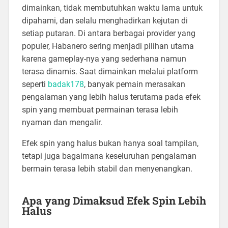
dimainkan, tidak membutuhkan waktu lama untuk
dipahami, dan selalu menghadirkan kejutan di
setiap putaran. Di antara berbagai provider yang
populer, Habanero sering menjadi pilihan utama
karena gameplay-nya yang sederhana namun
terasa dinamis. Saat dimainkan melalui platform
seperti
badak178
, banyak pemain merasakan
pengalaman yang lebih halus terutama pada efek
spin yang membuat permainan terasa lebih
nyaman dan mengalir.
Efek spin yang halus bukan hanya soal tampilan,
tetapi juga bagaimana keseluruhan pengalaman
bermain terasa lebih stabil dan menyenangkan.
Apa yang Dimaksud Efek Spin Lebih
Halus