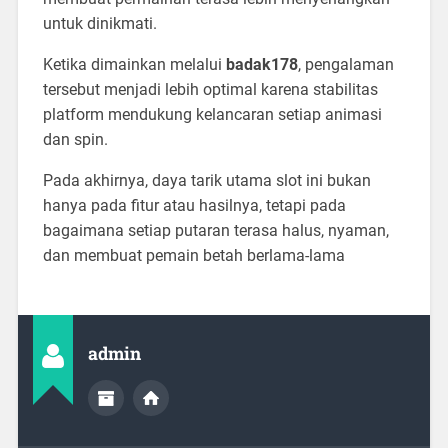
untuk dinikmati.
Ketika dimainkan melalui
badak178
, pengalaman
tersebut menjadi lebih optimal karena stabilitas
platform mendukung kelancaran setiap animasi
dan spin.
Pada akhirnya, daya tarik utama slot ini bukan
hanya pada fitur atau hasilnya, tetapi pada
bagaimana setiap putaran terasa halus, nyaman,
dan membuat pemain betah berlama-lama
admin