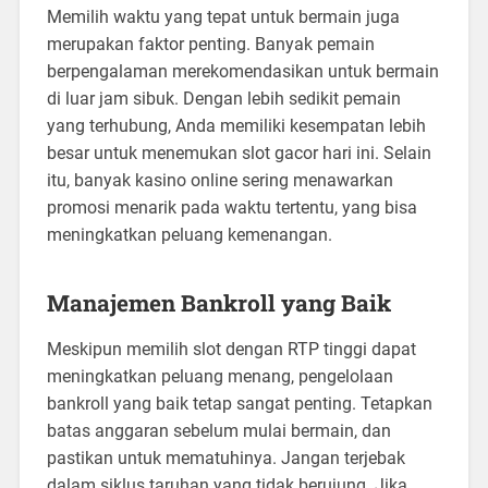
Memilih waktu yang tepat untuk bermain juga
merupakan faktor penting. Banyak pemain
berpengalaman merekomendasikan untuk bermain
di luar jam sibuk. Dengan lebih sedikit pemain
yang terhubung, Anda memiliki kesempatan lebih
besar untuk menemukan slot gacor hari ini. Selain
itu, banyak kasino online sering menawarkan
promosi menarik pada waktu tertentu, yang bisa
meningkatkan peluang kemenangan.
Manajemen Bankroll yang Baik
Meskipun memilih slot dengan RTP tinggi dapat
meningkatkan peluang menang, pengelolaan
bankroll yang baik tetap sangat penting. Tetapkan
batas anggaran sebelum mulai bermain, dan
pastikan untuk mematuhinya. Jangan terjebak
dalam siklus taruhan yang tidak berujung. Jika