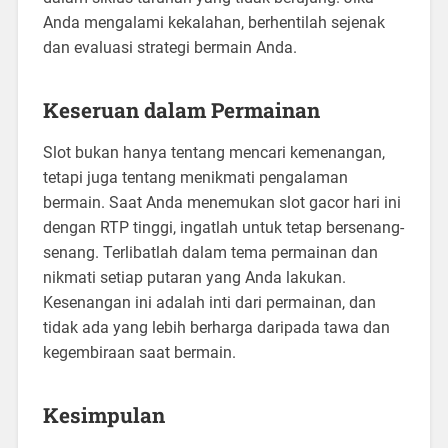
Anda mengalami kekalahan, berhentilah sejenak
dan evaluasi strategi bermain Anda.
Keseruan dalam Permainan
Slot bukan hanya tentang mencari kemenangan,
tetapi juga tentang menikmati pengalaman
bermain. Saat Anda menemukan slot gacor hari ini
dengan RTP tinggi, ingatlah untuk tetap bersenang-
senang. Terlibatlah dalam tema permainan dan
nikmati setiap putaran yang Anda lakukan.
Kesenangan ini adalah inti dari permainan, dan
tidak ada yang lebih berharga daripada tawa dan
kegembiraan saat bermain.
Kesimpulan