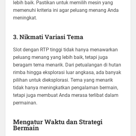
lebih baik. Pastikan untuk memilih mesin yang
memenuhi kriteria ini agar peluang menang Anda
meningkat.
3. Nikmati Variasi Tema
Slot dengan RTP tinggi tidak hanya menawarkan
peluang menang yang lebih baik, tetapi juga
beragam tema menarik. Dari petualangan di hutan
rimba hingga eksplorasi luar angkasa, ada banyak
pilihan untuk dieksplorasi. Tema yang menarik
tidak hanya meningkatkan pengalaman bermain,
tetapi juga membuat Anda merasa terlibat dalam
permainan.
Mengatur Waktu dan Strategi
Bermain