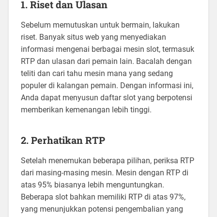
1. Riset dan Ulasan
Sebelum memutuskan untuk bermain, lakukan
riset. Banyak situs web yang menyediakan
informasi mengenai berbagai mesin slot, termasuk
RTP dan ulasan dari pemain lain. Bacalah dengan
teliti dan cari tahu mesin mana yang sedang
populer di kalangan pemain. Dengan informasi ini,
Anda dapat menyusun daftar slot yang berpotensi
memberikan kemenangan lebih tinggi.
2. Perhatikan RTP
Setelah menemukan beberapa pilihan, periksa RTP
dari masing-masing mesin. Mesin dengan RTP di
atas 95% biasanya lebih menguntungkan.
Beberapa slot bahkan memiliki RTP di atas 97%,
yang menunjukkan potensi pengembalian yang