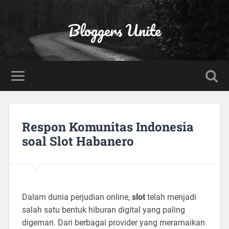
Bloggers Unite
Respon Komunitas Indonesia
soal Slot Habanero
Dalam dunia perjudian online,
slot
telah menjadi
salah satu bentuk hiburan digital yang paling
digemari. Dari berbagai provider yang meramaikan