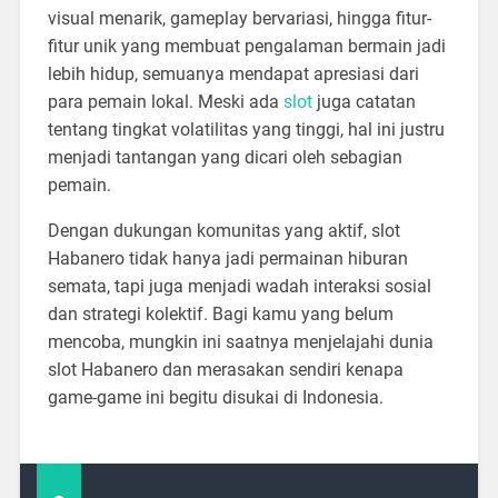
visual menarik, gameplay bervariasi, hingga fitur-
fitur unik yang membuat pengalaman bermain jadi
lebih hidup, semuanya mendapat apresiasi dari
para pemain lokal. Meski ada
slot
juga catatan
tentang tingkat volatilitas yang tinggi, hal ini justru
menjadi tantangan yang dicari oleh sebagian
pemain.
Dengan dukungan komunitas yang aktif, slot
Habanero tidak hanya jadi permainan hiburan
semata, tapi juga menjadi wadah interaksi sosial
dan strategi kolektif. Bagi kamu yang belum
mencoba, mungkin ini saatnya menjelajahi dunia
slot Habanero dan merasakan sendiri kenapa
game-game ini begitu disukai di Indonesia.