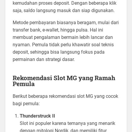
kemudahan proses deposit. Dengan beberapa klik
saja, saldo langsung masuk dan siap digunakan.
Metode pembayaran biasanya beragam, mulai dari
transfer bank, e-wallet, hingga pulsa. Hal ini
membuat pengalaman bermain lebih lancar dan
nyaman. Pemula tidak perlu khawatir soal teknis
deposit, sehingga bisa langsung fokus pada
permainan dan strategi dasar.
Rekomendasi Slot MG yang Ramah
Pemula
Berikut beberapa rekomendasi slot MG yang cocok
bagi pemula:
Thunderstruck II
Slot ini populer karena temanya yang menarik
dengan mitologi Nordik, dan memiliki fitur