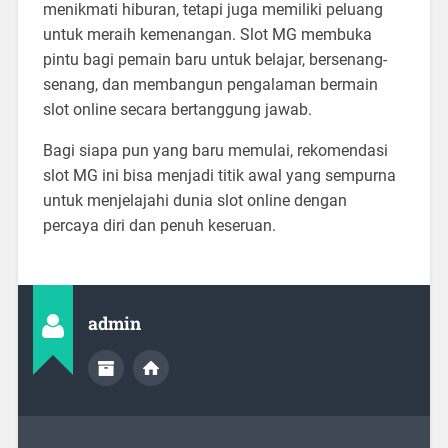
menikmati hiburan, tetapi juga memiliki peluang
untuk meraih kemenangan. Slot MG membuka
pintu bagi pemain baru untuk belajar, bersenang-
senang, dan membangun pengalaman bermain
slot online secara bertanggung jawab.
Bagi siapa pun yang baru memulai, rekomendasi
slot MG ini bisa menjadi titik awal yang sempurna
untuk menjelajahi dunia slot online dengan
percaya diri dan penuh keseruan.
admin