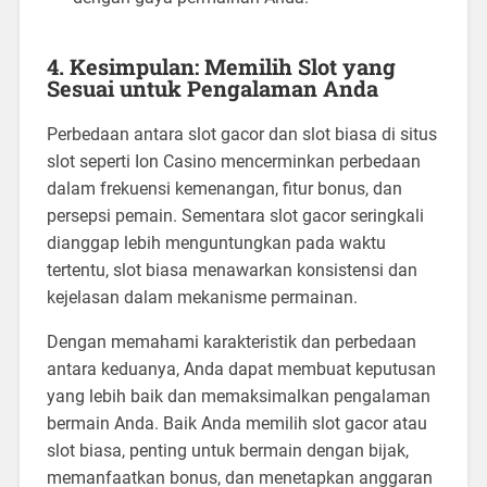
4. Kesimpulan: Memilih Slot yang
Sesuai untuk Pengalaman Anda
Perbedaan antara slot gacor dan slot biasa di situs
slot seperti Ion Casino mencerminkan perbedaan
dalam frekuensi kemenangan, fitur bonus, dan
persepsi pemain. Sementara slot gacor seringkali
dianggap lebih menguntungkan pada waktu
tertentu, slot biasa menawarkan konsistensi dan
kejelasan dalam mekanisme permainan.
Dengan memahami karakteristik dan perbedaan
antara keduanya, Anda dapat membuat keputusan
yang lebih baik dan memaksimalkan pengalaman
bermain Anda. Baik Anda memilih slot gacor atau
slot biasa, penting untuk bermain dengan bijak,
memanfaatkan bonus, dan menetapkan anggaran