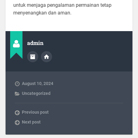
untuk menjaga pengalaman permainan tetap
menyenangkan dan aman.
admin
August 10, 2024
Uncategorized
Previous post
Next post