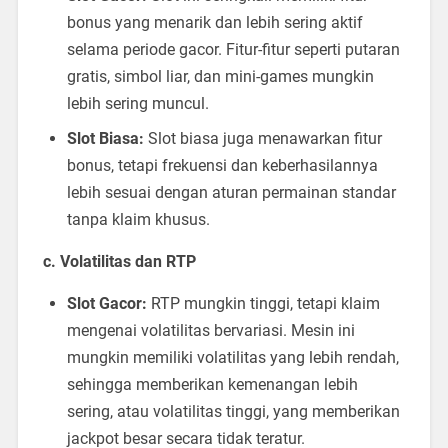
bonus yang menarik dan lebih sering aktif
selama periode gacor. Fitur-fitur seperti putaran
gratis, simbol liar, dan mini-games mungkin
lebih sering muncul.
Slot Biasa:
Slot biasa juga menawarkan fitur
bonus, tetapi frekuensi dan keberhasilannya
lebih sesuai dengan aturan permainan standar
tanpa klaim khusus.
c. Volatilitas dan RTP
Slot Gacor:
RTP mungkin tinggi, tetapi klaim
mengenai volatilitas bervariasi. Mesin ini
mungkin memiliki volatilitas yang lebih rendah,
sehingga memberikan kemenangan lebih
sering, atau volatilitas tinggi, yang memberikan
jackpot besar secara tidak teratur.