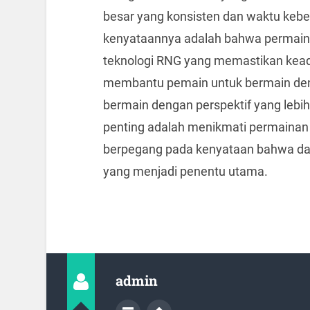
besar yang konsisten dan waktu ke
kenyataannya adalah bahwa permaina
teknologi RNG yang memastikan keadi
membantu pemain untuk bermain den
bermain dengan perspektif yang lebih 
penting adalah menikmati permainan da
berpegang pada kenyataan bahwa dal
yang menjadi penentu utama.
admin