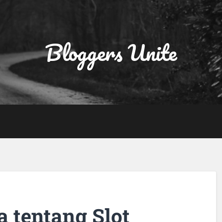
Bloggers Unite
a tentang Slot