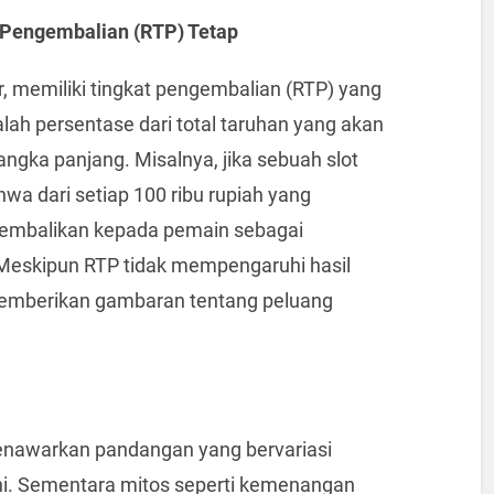
t Pengembalian (RTP) Tetap
r, memiliki tingkat pengembalian (RTP) yang
ah persentase dari total taruhan yang akan
ngka panjang. Misalnya, jika sebuah slot
hwa dari setiap 100 ribu rupiah yang
dikembalikan kepada pemain sebagai
Meskipun RTP tidak mempengaruhi hasil
 memberikan gambaran tentang peluang
menawarkan pandangan yang bervariasi
ni. Sementara mitos seperti kemenangan