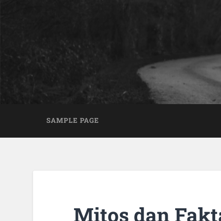
SAMPLE PAGE
Mitos dan Fakt