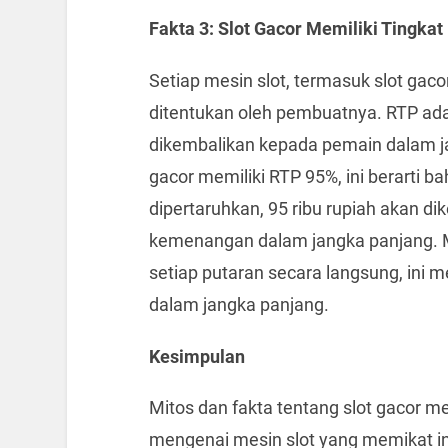
Fakta 3: Slot Gacor Memiliki Tingka
Setiap mesin slot, termasuk slot gaco
ditentukan oleh pembuatnya. RTP adal
dikembalikan kepada pemain dalam ja
gacor memiliki RTP 95%, ini berarti ba
dipertaruhkan, 95 ribu rupiah akan 
kemenangan dalam jangka panjang. 
setiap putaran secara langsung, ini
dalam jangka panjang.
Kesimpulan
Mitos dan fakta tentang slot gacor 
mengenai mesin slot yang memikat i