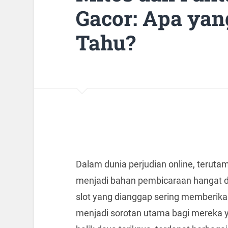
Gacor: Apa yan
Tahu?
Dalam dunia perjudian online, terutama
menjadi bahan pembicaraan hangat d
slot yang dianggap sering memberikan
menjadi sorotan utama bagi mereka 