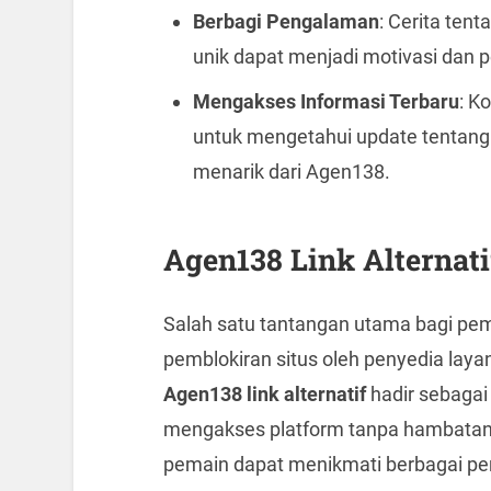
Berbagi Pengalaman
:
Cerita ten
unik dapat menjadi motivasi dan p
Mengakses Informasi Terbaru
:
Ko
untuk mengetahui update tentang
menarik dari Agen138.
Agen138 Link Alternati
Salah satu tantangan utama bagi pema
pemblokiran situs oleh penyedia layan
Agen138 link alternatif
hadir sebagai
mengakses platform tanpa hambatan
pemain dapat menikmati berbagai perm