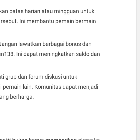
pkan batas harian atau mingguan untuk
tersebut. Ini membantu pemain bermain
 Jangan lewatkan berbagai bonus dan
n138. Ini dapat meningkatkan saldo dan
kuti grup dan forum diskusi untuk
ri pemain lain. Komunitas dapat menjadi
ng berharga.​