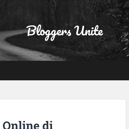
Bloggers Unite
 Online di