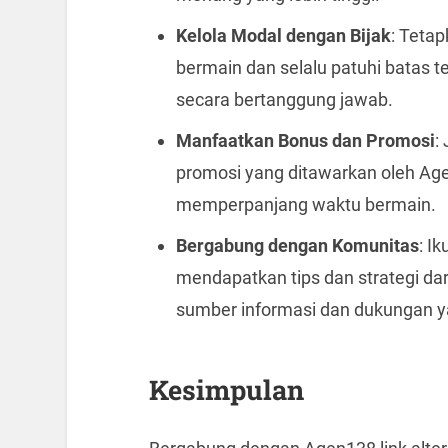
Kelola Modal dengan Bijak
: Teta
bermain dan selalu patuhi batas 
secara bertanggung jawab.​
Manfaatkan Bonus dan Promosi
:
promosi yang ditawarkan oleh Age
memperpanjang waktu bermain.​
Bergabung dengan Komunitas
: I
mendapatkan tips dan strategi da
sumber informasi dan dukungan ya
Kesimpulan