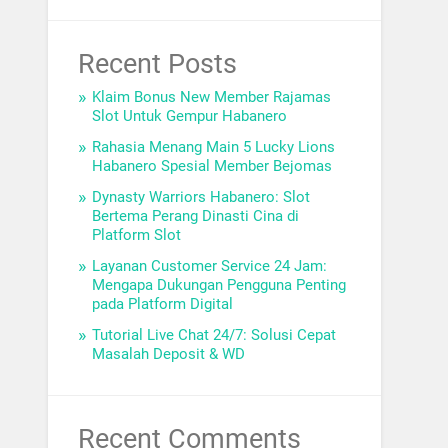
Recent Posts
Klaim Bonus New Member Rajamas
Slot Untuk Gempur Habanero
Rahasia Menang Main 5 Lucky Lions
Habanero Spesial Member Bejomas
Dynasty Warriors Habanero: Slot
Bertema Perang Dinasti Cina di
Platform Slot
Layanan Customer Service 24 Jam:
Mengapa Dukungan Pengguna Penting
pada Platform Digital
Tutorial Live Chat 24/7: Solusi Cepat
Masalah Deposit & WD
Recent Comments