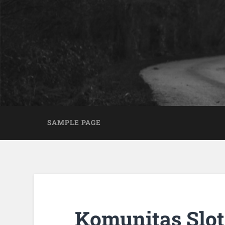
SAMPLE PAGE
Komunitas Slot