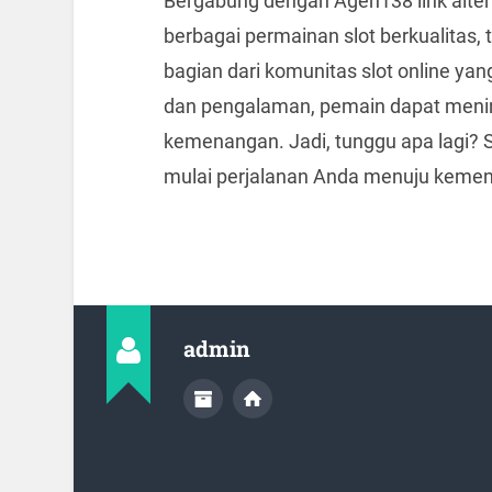
Bergabung dengan Agen138 link alte
berbagai permainan slot berkualitas,
bagian dari komunitas slot online yang 
dan pengalaman, pemain dapat meni
kemenangan. Jadi, tunggu apa lagi? S
mulai perjalanan Anda menuju kemen
admin