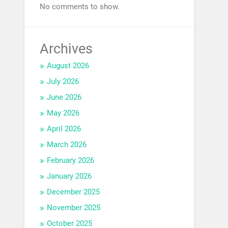
No comments to show.
Archives
August 2026
July 2026
June 2026
May 2026
April 2026
March 2026
February 2026
January 2026
December 2025
November 2025
October 2025