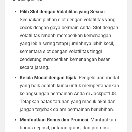
Pilih Slot dengan Volatilitas yang Sesuai
:
Sesuaikan pilihan slot dengan volatilitas yang
cocok dengan gaya bermain Anda. Slot dengan
volatilitas rendah memberikan kemenangan
yang lebih sering tetapi jumlahnya lebih kecil,
sementara slot dengan volatilitas tinggi
cenderung memberikan kemenangan besar
secara jarang.
Kelola Modal dengan Bijak
: Pengelolaan modal
yang baik adalah kunci untuk mempertahankan
kelangsungan permainan Anda di Jackpot108.
Tetapkan batas taruhan yang masuk akal dan
jangan terjebak dalam permainan berlebihan.
Manfaatkan Bonus dan Promosi
: Manfaatkan
bonus deposit, putaran gratis, dan promosi