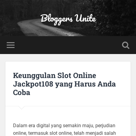
Bloggers Unite
Keunggulan Slot Online
Jackpot108 yang Harus Anda
Coba
Dalam era digital yang semakin maju, perjudian
online, termasuk slot online, telah menjadi salah