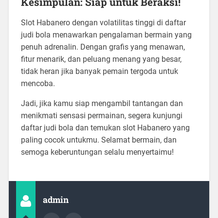
Kesimpulan: Siap untuk Beraksi!
Slot Habanero dengan volatilitas tinggi di daftar
judi bola menawarkan pengalaman bermain yang
penuh adrenalin. Dengan grafis yang menawan,
fitur menarik, dan peluang menang yang besar,
tidak heran jika banyak pemain tergoda untuk
mencoba.
Jadi, jika kamu siap mengambil tantangan dan
menikmati sensasi permainan, segera kunjungi
daftar judi bola dan temukan slot Habanero yang
paling cocok untukmu. Selamat bermain, dan
semoga keberuntungan selalu menyertaimu!
admin