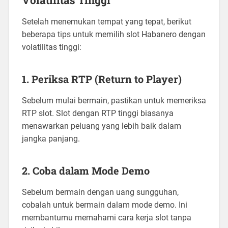
Setelah menemukan tempat yang tepat, berikut
beberapa tips untuk memilih slot Habanero dengan
volatilitas tinggi:
1.
Periksa RTP (Return to Player)
Sebelum mulai bermain, pastikan untuk memeriksa
RTP slot. Slot dengan RTP tinggi biasanya
menawarkan peluang yang lebih baik dalam
jangka panjang.
2.
Coba dalam Mode Demo
Sebelum bermain dengan uang sungguhan,
cobalah untuk bermain dalam mode demo. Ini
membantumu memahami cara kerja slot tanpa