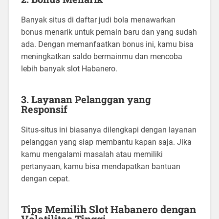
Banyak situs di daftar judi bola menawarkan
bonus menarik untuk pemain baru dan yang sudah
ada. Dengan memanfaatkan bonus ini, kamu bisa
meningkatkan saldo bermainmu dan mencoba
lebih banyak slot Habanero.
3.
Layanan Pelanggan yang
Responsif
Situs-situs ini biasanya dilengkapi dengan layanan
pelanggan yang siap membantu kapan saja. Jika
kamu mengalami masalah atau memiliki
pertanyaan, kamu bisa mendapatkan bantuan
dengan cepat.
Tips Memilih Slot Habanero dengan
Volatilitas Tinggi