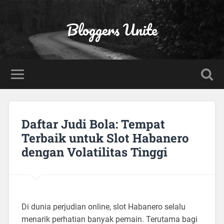
Bloggers Unite
Daftar Judi Bola: Tempat
Terbaik untuk Slot Habanero
dengan Volatilitas Tinggi
Di dunia perjudian online, slot Habanero selalu
menarik perhatian banyak pemain. Terutama bagi