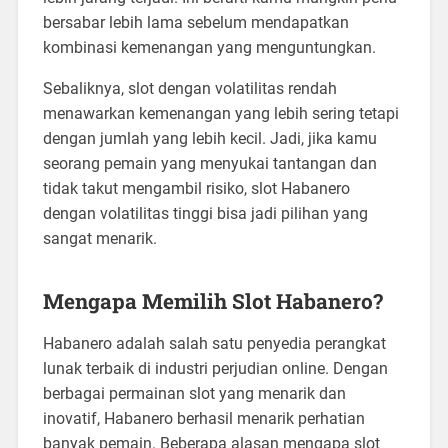
bersabar lebih lama sebelum mendapatkan
kombinasi kemenangan yang menguntungkan.
Sebaliknya, slot dengan volatilitas rendah
menawarkan kemenangan yang lebih sering tetapi
dengan jumlah yang lebih kecil. Jadi, jika kamu
seorang pemain yang menyukai tantangan dan
tidak takut mengambil risiko, slot Habanero
dengan volatilitas tinggi bisa jadi pilihan yang
sangat menarik.
Mengapa Memilih Slot Habanero?
Habanero adalah salah satu penyedia perangkat
lunak terbaik di industri perjudian online. Dengan
berbagai permainan slot yang menarik dan
inovatif, Habanero berhasil menarik perhatian
banyak pemain. Beberapa alasan mengapa slot