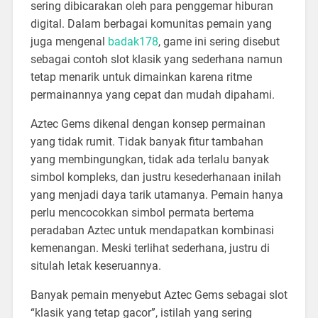
sering dibicarakan oleh para penggemar hiburan
digital. Dalam berbagai komunitas pemain yang
juga mengenal
badak178
, game ini sering disebut
sebagai contoh slot klasik yang sederhana namun
tetap menarik untuk dimainkan karena ritme
permainannya yang cepat dan mudah dipahami.
Aztec Gems dikenal dengan konsep permainan
yang tidak rumit. Tidak banyak fitur tambahan
yang membingungkan, tidak ada terlalu banyak
simbol kompleks, dan justru kesederhanaan inilah
yang menjadi daya tarik utamanya. Pemain hanya
perlu mencocokkan simbol permata bertema
peradaban Aztec untuk mendapatkan kombinasi
kemenangan. Meski terlihat sederhana, justru di
situlah letak keseruannya.
Banyak pemain menyebut Aztec Gems sebagai slot
“klasik yang tetap gacor”, istilah yang sering