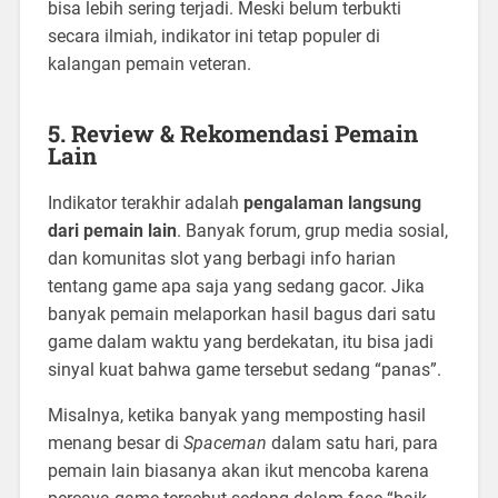
bisa lebih sering terjadi. Meski belum terbukti
secara ilmiah, indikator ini tetap populer di
kalangan pemain veteran.
5.
Review & Rekomendasi Pemain
Lain
Indikator terakhir adalah
pengalaman langsung
dari pemain lain
. Banyak forum, grup media sosial,
dan komunitas slot yang berbagi info harian
tentang game apa saja yang sedang gacor. Jika
banyak pemain melaporkan hasil bagus dari satu
game dalam waktu yang berdekatan, itu bisa jadi
sinyal kuat bahwa game tersebut sedang “panas”.
Misalnya, ketika banyak yang memposting hasil
menang besar di
Spaceman
dalam satu hari, para
pemain lain biasanya akan ikut mencoba karena