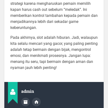
strategi karena mengharuskan pemain memilih
kapan harus cash out sebelum “meledak”. Ini
memberikan kontrol tambahan kepada pemain dan
menjadikannya lebih dari sekadar game
keberuntungan.
Pada akhirnya, slot adalah hiburan. Jadi, walaupun
kita selalu mencari yang gacor, yang paling penting
adalah tetap bermain dengan bijak, mengontrol
emosi, dan menikmati prosesnya. Jangan lupa:
menang itu seru, tapi bermain dengan aman dan
nyaman jauh lebih penting!
admin