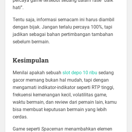
percaya game tersebut sedang dalam fase “baik
hati”.
Tentu saja, informasi semacam ini harus diambil
dengan bijak. Jangan terlalu percaya 100%, tapi
jadikan sebagai bahan pertimbangan tambahan
sebelum bermain.
Kesimpulan
Menilai apakah sebuah
slot depo 10 ribu
sedang
gacor memang bukan hal mudah, tapi dengan
mengamati indikator-indikator seperti RTP tinggi,
frekuensi kemenangan kecil, volatilitas game,
waktu bermain, dan review dari pemain lain, kamu
bisa membuat keputusan bermain yang lebih
cerdas.
Game seperti
Spaceman
menambahkan elemen