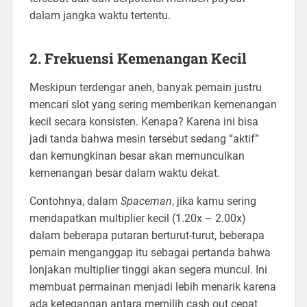
dalam jangka waktu tertentu.
2.
Frekuensi Kemenangan Kecil
Meskipun terdengar aneh, banyak pemain justru
mencari slot yang sering memberikan kemenangan
kecil secara konsisten. Kenapa? Karena ini bisa
jadi tanda bahwa mesin tersebut sedang “aktif”
dan kemungkinan besar akan memunculkan
kemenangan besar dalam waktu dekat.
Contohnya, dalam
Spaceman
, jika kamu sering
mendapatkan multiplier kecil (1.20x – 2.00x)
dalam beberapa putaran berturut-turut, beberapa
pemain menganggap itu sebagai pertanda bahwa
lonjakan multiplier tinggi akan segera muncul. Ini
membuat permainan menjadi lebih menarik karena
ada ketegangan antara memilih cash out cepat