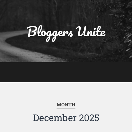
Bloggers Unite
MONTH
December 2025