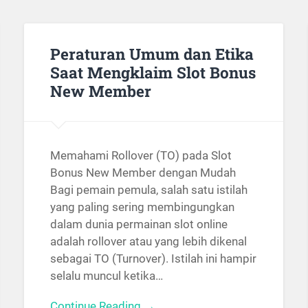
Peraturan Umum dan Etika
Saat Mengklaim Slot Bonus
New Member
Memahami Rollover (TO) pada Slot
Bonus New Member dengan Mudah
Bagi pemain pemula, salah satu istilah
yang paling sering membingungkan
dalam dunia permainan slot online
adalah rollover atau yang lebih dikenal
sebagai TO (Turnover). Istilah ini hampir
selalu muncul ketika…
Continue Reading →